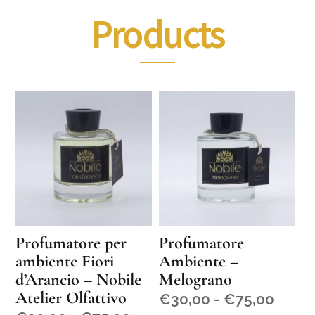
Products
Profumatore per
Profumatore
ambiente Fiori
Ambiente –
d’Arancio – Nobile
Melograno
Atelier Olfattivo
Fasci
€
30,00
-
€
75,00