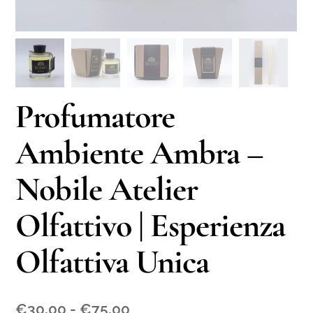
Profumatore
Ambiente Ambra –
Nobile Atelier
Olfattivo | Esperienza
Olfattiva Unica
Fascia
€
30,00
-
€
75,00